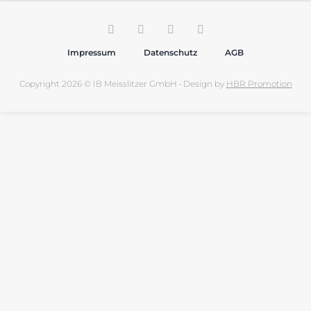
Impressum
Datenschutz
AGB
Copyright 2026 © IB Meisslitzer GmbH • Design by
HBR Promotion