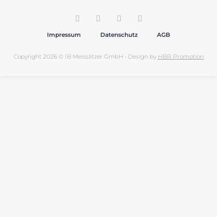
Impressum
Datenschutz
AGB
Copyright 2026 © IB Meisslitzer GmbH • Design by
HBR Promotion