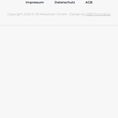
Impressum
Datenschutz
AGB
Copyright 2026 © IB Meisslitzer GmbH • Design by
HBR Promotion