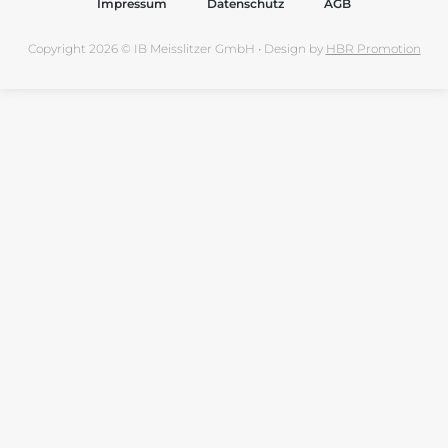
Impressum
Datenschutz
AGB
Copyright 2026 © IB Meisslitzer GmbH • Design by
HBR Promotion