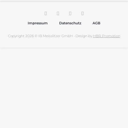
Impressum
Datenschutz
AGB
Copyright 2026 © IB Meisslitzer GmbH • Design by
HBR Promotion