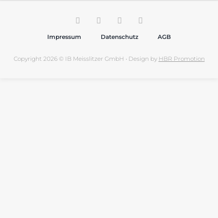
Impressum
Datenschutz
AGB
Copyright 2026 © IB Meisslitzer GmbH • Design by
HBR Promotion