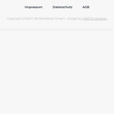
Impressum
Datenschutz
AGB
Copyright 2026 © IB Meisslitzer GmbH • Design by
HBR Promotion