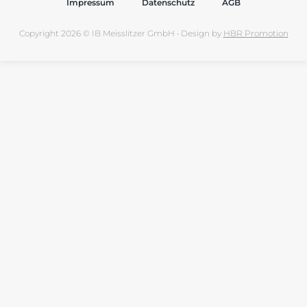
Impressum
Datenschutz
AGB
Copyright 2026 © IB Meisslitzer GmbH • Design by
HBR Promotion