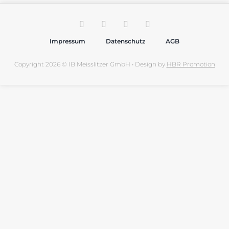
Impressum
Datenschutz
AGB
Copyright 2026 © IB Meisslitzer GmbH • Design by
HBR Promotion